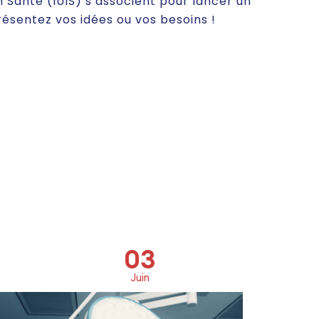
en Santé (IUIS) s’associent pour lancer un
résentez vos idées ou vos besoins !
03
Juin