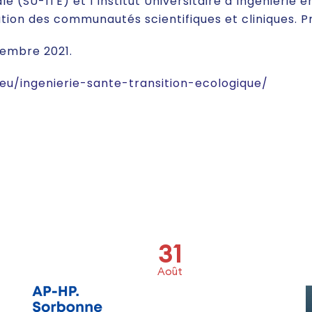
le (SU-ITE) et l’Institut Universitaire d’Ingénierie 
ation des communautés scientifiques et cliniques. P
tembre 2021.
.eu/ingenierie-sante-transition-ecologique/
31
Août