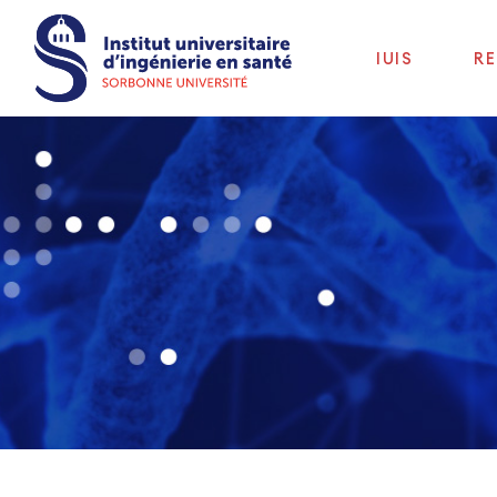
IUIS
R